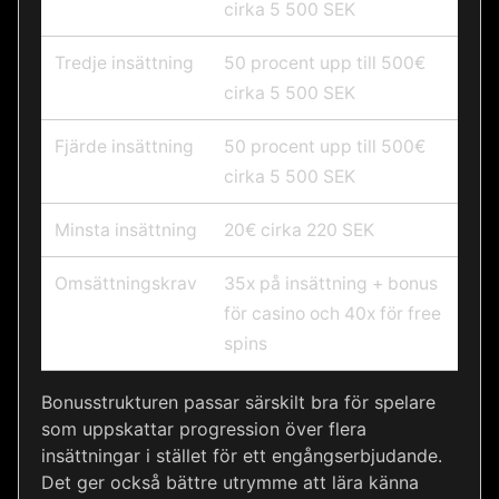
cirka 5 500 SEK
Tredje insättning
50 procent upp till 500€
cirka 5 500 SEK
Fjärde insättning
50 procent upp till 500€
cirka 5 500 SEK
Minsta insättning
20€ cirka 220 SEK
Omsättningskrav
35x på insättning + bonus
för casino och 40x för free
spins
Bonusstrukturen passar särskilt bra för spelare
som uppskattar progression över flera
insättningar i stället för ett engångserbjudande.
Det ger också bättre utrymme att lära känna