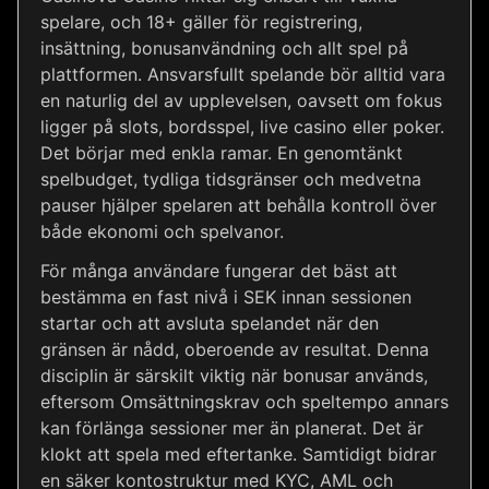
spelare, och 18+ gäller för registrering,
insättning, bonusanvändning och allt spel på
plattformen. Ansvarsfullt spelande bör alltid vara
en naturlig del av upplevelsen, oavsett om fokus
ligger på slots, bordsspel, live casino eller poker.
Det börjar med enkla ramar. En genomtänkt
spelbudget, tydliga tidsgränser och medvetna
pauser hjälper spelaren att behålla kontroll över
både ekonomi och spelvanor.
För många användare fungerar det bäst att
bestämma en fast nivå i SEK innan sessionen
startar och att avsluta spelandet när den
gränsen är nådd, oberoende av resultat. Denna
disciplin är särskilt viktig när bonusar används,
eftersom Omsättningskrav och speltempo annars
kan förlänga sessioner mer än planerat. Det är
klokt att spela med eftertanke. Samtidigt bidrar
en säker kontostruktur med KYC, AML och