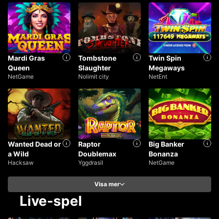
Mardi Gras
Tombstone
Twin Spin
Queen
Slaughter
Megaways
NetGame
Nolimit city
NetEnt
Wanted Dead or
Raptor
Big Banker
a Wild
Doublemax
Bonanza
Hacksaw
Yggdrasil
NetGame
Visa mer
Live-spel