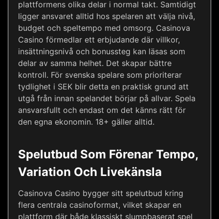
plattformens olika delar i normal takt. Samtidigt
ligger ansvaret alltid hos spelaren att välja nivå,
budget och speltempo med omsorg. Casinova
Casino förmedlar ett erbjudande där villkor,
insättningsnivå och bonussteg kan läsas som
delar av samma helhet. Det skapar bättre
kontroll. För svenska spelare som prioriterar
tydlighet i SEK blir detta en praktisk grund att
utgå från innan spelandet börjar på allvar. Spela
ansvarsfullt och endast om det känns rätt för
den egna ekonomin. 18+ gäller alltid.
Spelutbud Som Förenar Tempo,
Variation Och Livekänsla
Casinova Casino bygger sitt spelutbud kring
flera centrala casinoformat, vilket skapar en
plattform där både klassiskt slumpbaserat spel