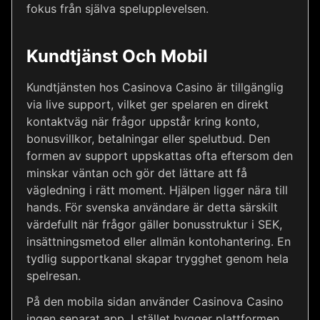
fokus från själva spelupplevelsen.
Kundtjänst Och Mobil
Kundtjänsten hos Casinova Casino är tillgänglig
via live support, vilket ger spelaren en direkt
kontaktväg när frågor uppstår kring konto,
bonusvillkor, betalningar eller spelutbud. Den
formen av support uppskattas ofta eftersom den
minskar väntan och gör det lättare att få
vägledning i rätt moment. Hjälpen ligger nära till
hands. För svenska användare är detta särskilt
värdefullt när frågor gäller bonusstruktur i SEK,
insättningsmetod eller allmän kontohantering. En
tydlig supportkanal skapar trygghet genom hela
spelresan.
På den mobila sidan använder Casinova Casino
ingen separat app. I stället bygger plattformen