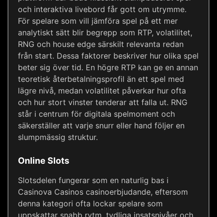
och interaktiva livebord får gott om utrymme.
För spelare som vill jämföra spel på ett mer
analytiskt sätt blir begrepp som RTP, volatilitet,
RNG och house edge särskilt relevanta redan
från start. Dessa faktorer beskriver hur olika spel
beter sig över tid. En högre RTP kan ge en annan
teoretisk återbetalningsprofil än ett spel med
lägre nivå, medan volatilitet påverkar hur ofta
och hur stort vinster tenderar att falla ut. RNG
står i centrum för digitala spelmoment och
säkerställer att varje snurr eller hand följer en
slumpmässig struktur.
Online Slots
Slotsdelen fungerar som en naturlig bas i
Casinova Casinos casinoerbjudande, eftersom
denna kategori ofta lockar spelare som
uppskattar snabb rytm, tydliga insatsnivåer och