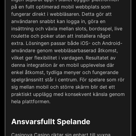
på en fullt optimerad mobil webbplats som
fungerar direkt i webbläsaren. Detta gör att
användaren snabbt kan logga in, göra en
insättning och växla mellan slots, bordsspel, live
roulette och poker utan att installera något
extra. Lösningen passar både iOS- och Android-
användare genom webbläsarbaserad åtkomst,
vilket ger flexibilitet i vardagen. Resultatet av
denna integration är en mobil upplevelse där
enkel åtkomst, tydliga menyer och fungerande
spelgränssnitt står i centrum. För spelare som rör
sig mellan mobil och större skärm blir det ett
praktiskt upplägg med konsekvent känsla genom
hela plattformen.
Ansvarsfullt Spelande
Casinova Casino riktar sig enbart till vuxna